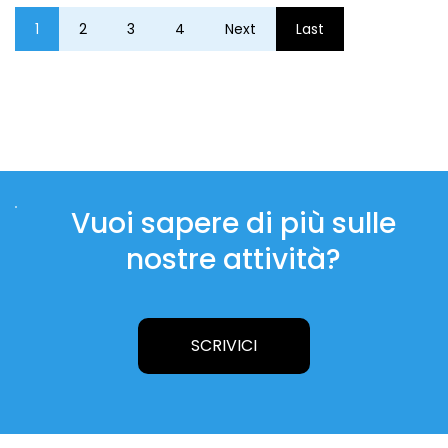
1
2
3
4
Next
Last
Vuoi sapere di più sulle
nostre attività?
SCRIVICI