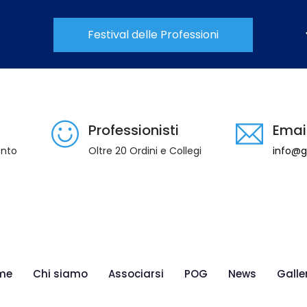
Festival delle Professioni
Professionisti
Emai
ento
Oltre 20 Ordini e Collegi
info@gi
me
Chi siamo
Associarsi
POG
News
Galle