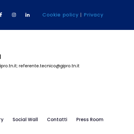
Cookie policy
|
Privacy
l
pro.tn.it
;
referente.tecnico@gipro.tn.it
ry
Social Wall
Contatti
Press Room