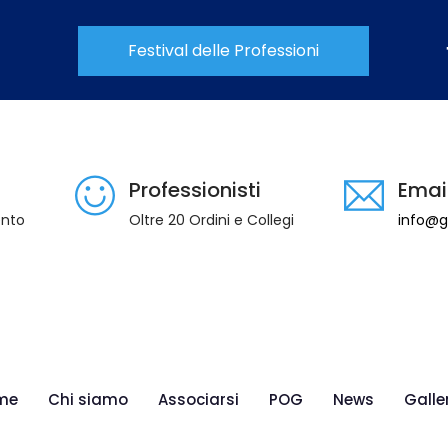
Festival delle Professioni
Professionisti
Emai
ento
Oltre 20 Ordini e Collegi
info@gi
me
Chi siamo
Associarsi
POG
News
Galle