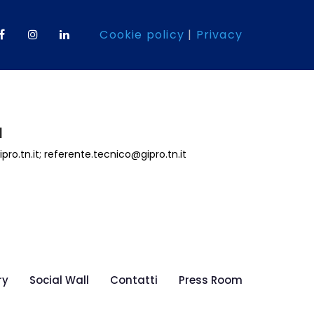
Cookie policy
|
Privacy
l
pro.tn.it
;
referente.tecnico@gipro.tn.it
ry
Social Wall
Contatti
Press Room